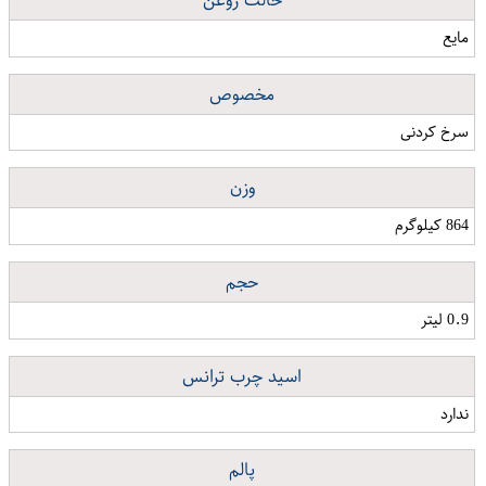
حالت روغن
مایع
مخصوص
سرخ کردنی
وزن
864 کیلوگرم
حجم
0.9 لیتر
اسید چرب ترانس
ندارد
پالم