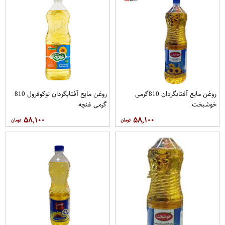
روغن مايع آفتابگردان 810گرمی
روغن مايع آفتابگردان توکوفرول 810
خوشبخت
گرمی غنچه
۵۸,۱۰۰
۵۸,۱۰۰