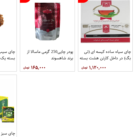
چای سیاه ساده کیسه ای (تی
پودر چایی250 گرمی ماسالا از
چای سیب
بگ) در داخل کارتن هشت بسته
برند شاهسوند
بسته یک 
100عددی برند دبش
۱۶۵,۰۰۰
۱,۱۲۰,۰۰۰