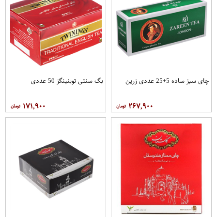
چای سبز ساده 5+25 عددی زرین
بگ سنتی توینینگز 50 عددی
۱۷۱,۹۰۰
۲۶۷,۹۰۰