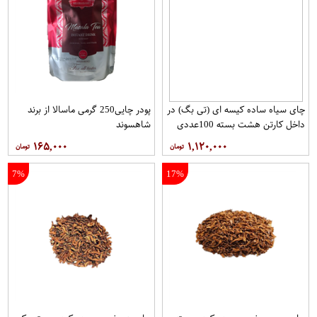
چای سیاه ساده کیسه ای (تی بگ) در
پودر چایی250 گرمی ماسالا از برند
داخل کارتن هشت بسته 100عددی
شاهسوند
برند دبش
۱۶۵,۰۰۰
۱,۱۲۰,۰۰۰
7%
17%