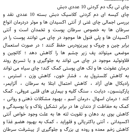
چای تی بگ دم کردنی 10 عددی دبش
چای کیسه ای دم کردنی کلاسیک دبش بسته 10 عددی نقد و
بررسی اجمالی چای غنی از آنتی اکسیدان ها و موثر دردرمان انواع
سرطان ها به خصوص سرطان پوست و تخمدان است و آنتی
اکسیدان ها و پلی فنول ها موجود در چای می توانند پوست را در
برابر چین و چروک و پیریزودرس حفظ کنند ؛ در صورت استعمال
موضعی میتواند پف زیر چشم ها را کاهش دهد ؛ کاتچین و
فلاونوئید موجود در چای می تواند به جلوگیری و یا تسریع روند
درمان عفونت ها و لک های پوستی کمک کند؛ چای سیاه می تواند
به کاهش کلسترول بد ، فشار خون، کاهش وزن ، استرس ،
رادیکال های آزاد ، کاهش احتمال ابتلا به سرطان ، آلزایمر،
پارکینسون، دیابت ، سنگ کلیه و بیماری های قلبی عروقی، کمک
کند ؛ درمان اسهال ،درمان آسم ، بهبود مشکلات ذهنی و روانی ،
کمک به حفاظت از دندان ها در برابر تشکیل پلاک و یا پوسیدگی و
کاهش بوی بد دهان و تقویت لثه ها به علت وجود خواص آنتی
اکسیدانی ، آنتی باکتریالی و فلوراید ، کمک به بهبود هضم غذا و
کاهش زخم معده و روده ی بزرگ و جلوگیری از پیشرفت سرطان