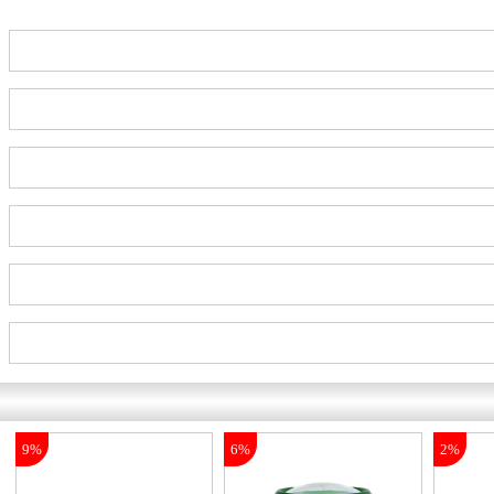
9%
6%
2%