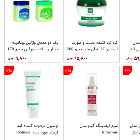
 مدل
کرم نرم کننده دست و صورت
پک دو عددی وازلین ویتامینه
آلوئه ورا کاسه ای مای حجم 200
معطر و ساده سورفین حجم 170
میلی لیتر
میلی لیتر
۹,۸۰۰
۱۵,۸۰۰
۵۹
0%
0%
1%
ر مدل
سرم لیفتینگ گینو مدل
لوسیون مرطوب کننده ضد
liftosome
قرمزی مورد سری Redness
Therapy مدل Correcting