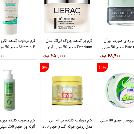
زدای صورت لورآل
کرم پر کننده چروک لیراک مدل
کرم مرطوب کننده الارو
مدل Pure Clay حجم 50 میلی
Deridium حجم 50 میلی لیتر
Vitamin E حجم 50 میلی لیتر
,۰۰۰
۲۵۰,۰۰۰
۶۸,۴۰۰
6%
14%
کرم خیار سورفین حجم 80 میلی
کرم مرطوب کننده بی ام اس
کرم مرطوب کننده موریو
مدل روغن جوانه گندم حجم 200
آلوئه ورا حجم 250 میلی لیتر
میلی‌لیتر