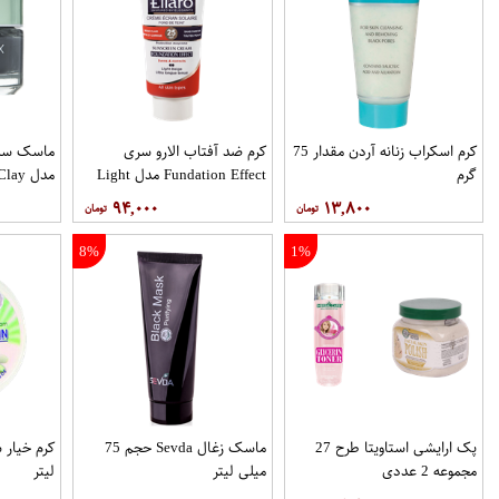
کرم اسکراب زنانه آردن مقدار 75
کرم ضد آفتاب الارو سری
ماسک سم 
گرم
Fundation Effect مدل Light
Beige SPF25 حجم 40 میلی
لیتر
۹۴,۰۰۰
۱۳,۸۰۰
لیتر
8%
1%
پک ارایشی استاویتا طرح 27
ماسک زغال Sevda حجم 75
مجموعه 2 عددی
میلی لیتر
لیتر