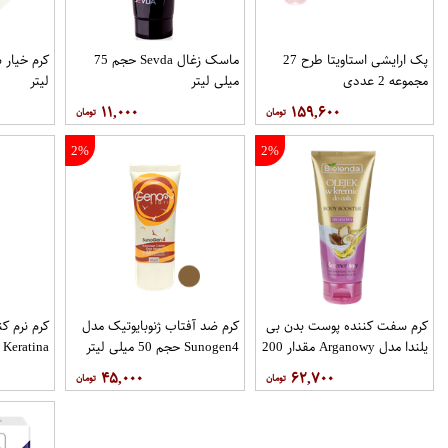
پک ارایشی استاویتا طرح 27
ماسک زغال Sevda حجم 75
مجموعه 2 عددی
میلی لیتر
لیتر
۱۱,۰۰۰
۱۵۹,۶۰۰
2%
2%
کرم سفت‌ کننده پوست بدن بی
کرم ضد آفتاب ژنوبایوتیک مدل
کرم نرم کن
یلندا مدل Arganowy مقدار 200
Sunogen4 حجم 50 میلی لیتر
گرم
لیتر
۴۵,۰۰۰
۶۲,۷۰۰