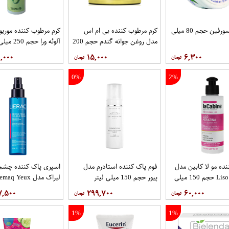
کرم خیار سورفین حجم 80 میلی
کرم مرطوب کننده بی ام اس
کرم مرطوب کننده موریو
مدل روغن جوانه گندم حجم 200
آلوئه ورا حجم 250 میلی لیتر
میلی‌لیتر
,۰۰۰
۱۵,۰۰۰
۶,۳۰۰
0%
2%
نده مو لا کابین مدل
فوم پاک کننده استادرم مدل
اسپری پاک کننده چشم 
Liso Keratina حجم 150 میلی
پیور حجم 150 میلی لیتر
لیراک مدل maq Yeux
۷,۵۰۰
۲۹۹,۷۰۰
۶۰,۰۰۰
لیتر
1%
1%