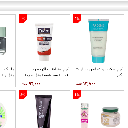
1%
7%
کرم اسکراب زنانه آردن مقدار 75
کرم ضد آفتاب الارو سری
ماسک سم 
گرم
Fundation Effect مدل Light
Beige SPF25 حجم 40 میلی
لیتر
۹۴,۰۰۰
۱۳,۸۰۰
لیتر
8%
1%