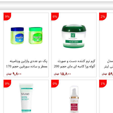
9%
6%
2%
 مدل
کرم نرم کننده دست و صورت
پک دو عددی وازلین ویتامینه
آلوئه ورا کاسه ای مای حجم 200
معطر و ساده سورفین حجم 170
میلی لیتر
میلی لیتر
۹,۸۰۰
۱۵,۸۰۰
۵۹
0%
0%
1%