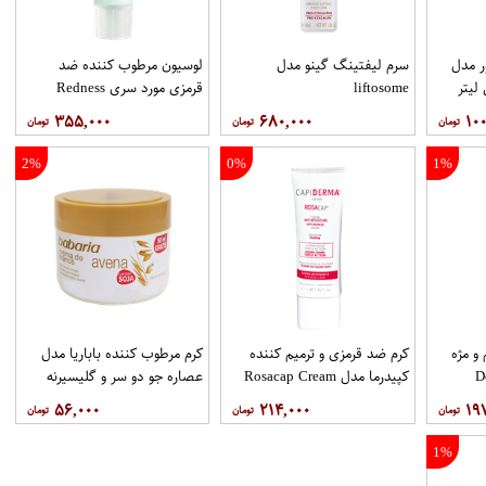
ر مدل
سرم لیفتینگ گینو مدل
لوسیون مرطوب کننده ضد
liftosome
قرمزی مورد سری Redness
Therapy مدل Correcting
۳۵۵,۰۰۰
۶۸۰,۰۰۰
۱۰۰
Muisturizer Spf15 حجم 50
میلی لیتر
2%
0%
1%
و مژه
کرم ضد قرمزی و ترمیم کننده
کرم مرطوب کننده باباریا مدل
De
کپیدرما مدل Rosacap Cream
عصاره جو دو سر و گلیسیرنه
Double Soin حجم 100 میلی
حجم 40 میلی لیتر
حجم 250 میلی لیتر
۵۶,۰۰۰
۲۱۴,۰۰۰
۱۹
1%