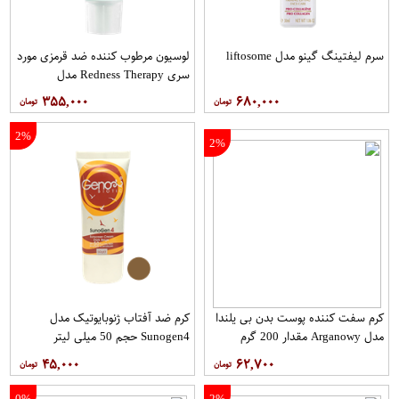
سرم لیفتینگ گینو مدل liftosome
لوسیون مرطوب کننده ضد قرمزی مورد
سری Redness Therapy مدل
Correcting Muisturizer Spf15 حجم
۳۵۵,۰۰۰
۶۸۰,۰۰۰
50 میلی لیتر
2%
2%
کرم سفت‌ کننده پوست بدن بی یلندا
کرم ضد آفتاب ژنوبایوتیک مدل
مدل Arganowy مقدار 200 گرم
Sunogen4 حجم 50 میلی لیتر
۴۵,۰۰۰
۶۲,۷۰۰
0%
2%