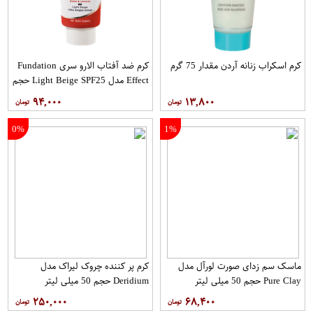
کرم اسکراب زنانه آردن مقدار 75 گرم
کرم ضد آفتاب الارو سری Fundation
Effect مدل Light Beige SPF25 حجم
40 میلی لیتر
۹۴,۰۰۰
۱۳,۸۰۰
0%
1%
ماسک سم زدای صورت لورآل مدل
کرم پر کننده چروک لیراک مدل
Pure Clay حجم 50 میلی لیتر
Deridium حجم 50 میلی لیتر
۲۵۰,۰۰۰
۶۸,۴۰۰