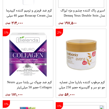
اسپری پاک کننده چشم و مژه لیراک
کرم ضد قرمزی و ترمیم کننده کپیدرما
مدل Demaq Yeux Double Soin
مدل Rosacap Cream حجم 40 میلی
حجم 100 میلی لیتر
لیتر
۲۱۴,۰۰۰
۱۹۷,۵۰۰
1%
2%
کرم مرطوب کننده باباریا مدل عصاره
کرم ضد چروک بی یلندا سری Neuro
جو دو سر و گلیسیرنه حجم 250 میلی
Collagen حجم 50 میلی‌لیتر
لیتر
۱۷۱,۰۰۰
۵۶,۰۰۰
1%
1%