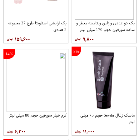
پک دو عددی وازلین ویتامینه معطر و
پک ارایشی استاویتا طرح 27 مجموعه
ساده سورفین حجم 170 میلی لیتر
2 عددی
۱۵۹,۶۰۰
۹,۸۰۰
8%
14%
ماسک زغال Sevda حجم 75 میلی
کرم خیار سورفین حجم 80 میلی لیتر
لیتر
۶,۳۰۰
۱۱,۰۰۰