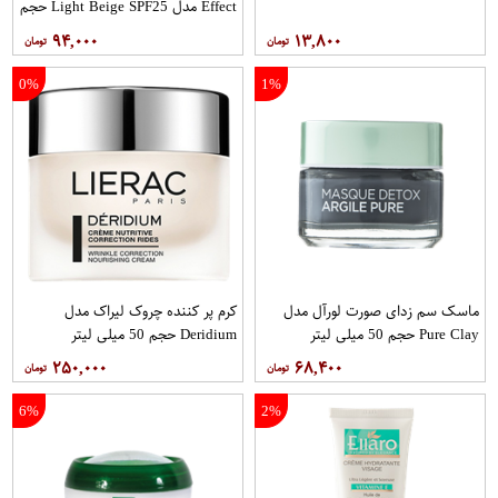
Effect مدل Light Beige SPF25 حجم
40 میلی لیتر
۹۴,۰۰۰
۱۳,۸۰۰
0%
1%
ماسک سم زدای صورت لورآل مدل
کرم پر کننده چروک لیراک مدل
Pure Clay حجم 50 میلی لیتر
Deridium حجم 50 میلی لیتر
۲۵۰,۰۰۰
۶۸,۴۰۰
6%
2%