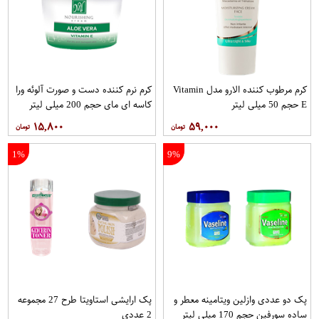
کرم مرطوب کننده الارو مدل Vitamin
کرم نرم کننده دست و صورت آلوئه ورا
E حجم 50 میلی لیتر
کاسه ای مای حجم 200 میلی لیتر
۱۵,۸۰۰
۵۹,۰۰۰
1%
9%
پک دو عددی وازلین ویتامینه معطر و
پک ارایشی استاویتا طرح 27 مجموعه
ساده سورفین حجم 170 میلی لیتر
2 عددی