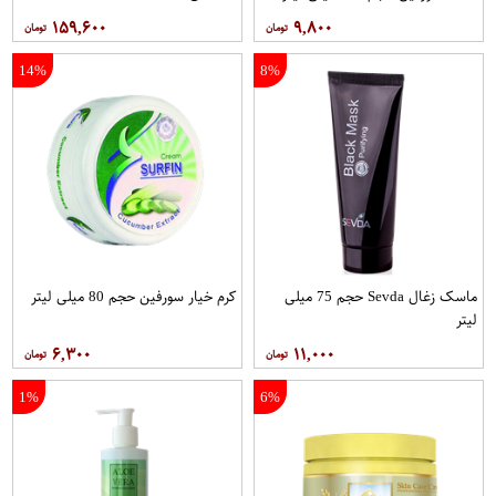
۱۵۹,۶۰۰
۹,۸۰۰
14%
8%
ماسک زغال Sevda حجم 75 میلی
کرم خیار سورفین حجم 80 میلی لیتر
لیتر
۶,۳۰۰
۱۱,۰۰۰
1%
6%