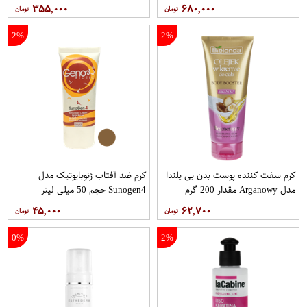
Correcting Muisturizer Spf15 حجم
۳۵۵,۰۰۰
۶۸۰,۰۰۰
50 میلی لیتر
2%
2%
کرم سفت‌ کننده پوست بدن بی یلندا
کرم ضد آفتاب ژنوبایوتیک مدل
مدل Arganowy مقدار 200 گرم
Sunogen4 حجم 50 میلی لیتر
۴۵,۰۰۰
۶۲,۷۰۰
0%
2%