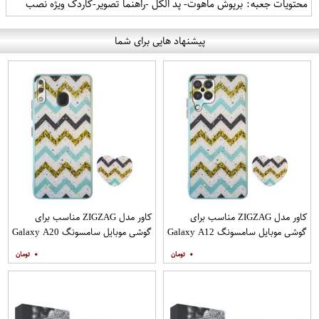
محتویات جعبه: برپوش ماهوت- پد الکل -راهنما تصویر-کاردک ویژه نصب
پیشنهاد هایی برای شما
کاور مدل ZIGZAG مناسب برای
کاور مدل ZIGZAG مناسب برای
گوشی موبایل سامسونگ Galaxy A12
گوشی موبایل سامسونگ Galaxy A20
به همراه پایه نگهدارنده
A30 M10s به همراه پایه نگهدارنده
۰
۰