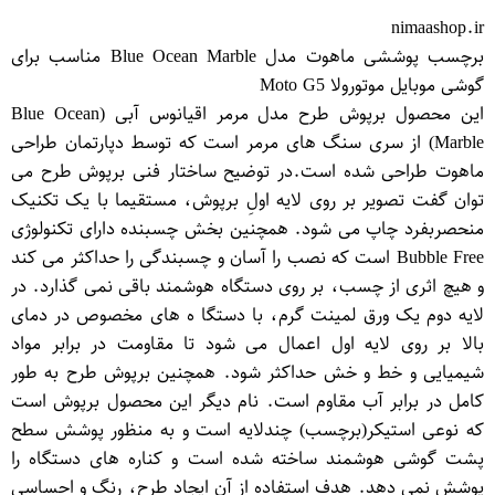
nimaashop.ir
برچسب پوششی ماهوت مدل Blue Ocean Marble مناسب برای
گوشی موبایل موتورولا Moto G5
این محصول برپوش طرح مدل مرمر اقیانوس آبی (Blue Ocean
Marble) از سری سنگ های مرمر است که توسط دپارتمان طراحی
ماهوت طراحی شده است.در توضیح ساختار فنی برپوش طرح می
توان گفت تصویر بر روی لایه اولِ برپوش، مستقیما با یک تکنیک
منحصربفرد چاپ می شود. همچنین بخش چسبنده دارای تکنولوژی
Bubble Free است که نصب را آسان و چسبندگی را حداکثر می کند
و هیچ اثری از چسب، بر روی دستگاه هوشمند باقی نمی گذارد. در
لایه دوم یک ورق لمینت گرم، با دستگا ه های مخصوص در دمای
بالا بر روی لایه اول اعمال می شود تا مقاومت در برابر مواد
شیمیایی و خط و خش حداکثر شود. همچنین برپوش طرح به طور
کامل در برابر آب مقاوم است. نام دیگر این محصول برپوش است
که نوعی استیكر(برچسب) چندلایه است و به منظور پوشش سطح
پشت گوشی هوشمند ساخته شده است و كناره های دستگاه را
پوشش نمی دهد. هدف استفاده از آن ایجاد طرح، رنگ و احساسی