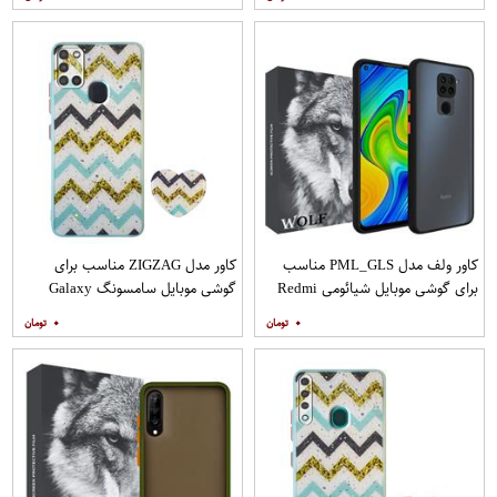
مات
کاور ولف مدل PML_GLS مناسب
کاور مدل ZIGZAG مناسب برای
برای گوشی موبایل شیائومی Redmi
گوشی موبایل سامسونگ Galaxy
Note 9
A21s به همراه پایه نگهدارنده
۰
۰