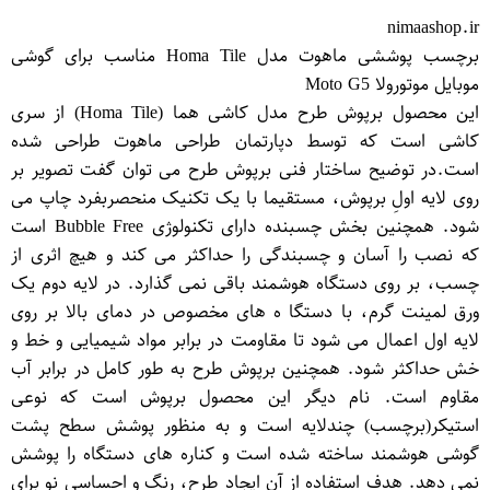
nimaashop.ir
برچسب پوششی ماهوت مدل Homa Tile مناسب برای گوشی
موبایل موتورولا Moto G5
این محصول برپوش طرح مدل کاشی هما (Homa Tile) از سری
کاشی است که توسط دپارتمان طراحی ماهوت طراحی شده
است.در توضیح ساختار فنی برپوش طرح می توان گفت تصویر بر
روی لایه اولِ برپوش، مستقیما با یک تکنیک منحصربفرد چاپ می
شود. همچنین بخش چسبنده دارای تکنولوژی Bubble Free است
که نصب را آسان و چسبندگی را حداکثر می کند و هیچ اثری از
چسب، بر روی دستگاه هوشمند باقی نمی گذارد. در لایه دوم یک
ورق لمینت گرم، با دستگا ه های مخصوص در دمای بالا بر روی
لایه اول اعمال می شود تا مقاومت در برابر مواد شیمیایی و خط و
خش حداکثر شود. همچنین برپوش طرح به طور کامل در برابر آب
مقاوم است. نام دیگر این محصول برپوش است که نوعی
استیكر(برچسب) چندلایه است و به منظور پوشش سطح پشت
گوشی هوشمند ساخته شده است و كناره های دستگاه را پوشش
نمی دهد. هدف استفاده از آن ایجاد طرح، رنگ و احساسی نو برای