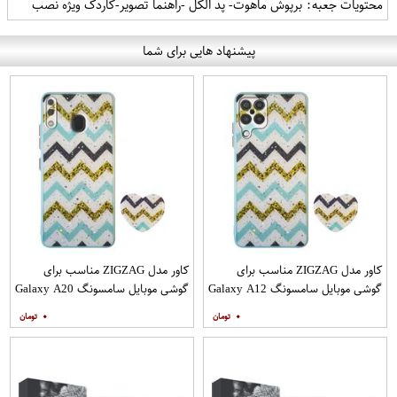
محتویات جعبه: برپوش ماهوت- پد الکل -راهنما تصویر-کاردک ویژه نصب
پیشنهاد هایی برای شما
کاور مدل ZIGZAG مناسب برای
کاور مدل ZIGZAG مناسب برای
گوشی موبایل سامسونگ Galaxy A12
گوشی موبایل سامسونگ Galaxy A20
به همراه پایه نگهدارنده
A30 M10s به همراه پایه نگهدارنده
۰
۰