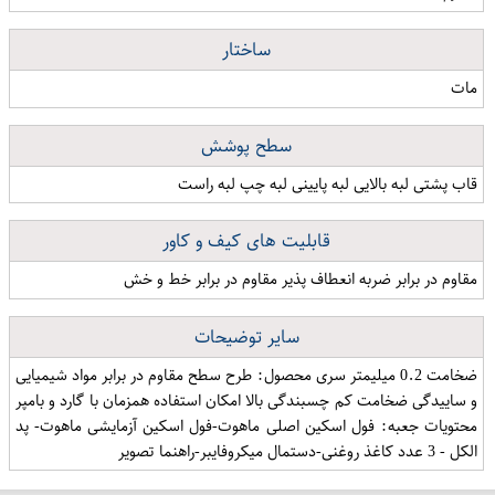
ساختار
مات
سطح پوشش
قاب پشتی لبه بالایی لبه پایینی لبه چپ لبه راست
قابلیت های کیف و کاور
مقاوم در برابر ضربه انعطاف پذیر مقاوم در برابر خط و خش
سایر توضیحات
ضخامت 0.2 میلیمتر سری محصول: طرح سطح مقاوم در برابر مواد شیمیایی
و ساییدگی ضخامت کم چسبندگی بالا امكان استفاده همزمان با گارد و بامپر
محتویات جعبه: فول اسکین اصلی ماهوت-فول اسکین آزمایشی ماهوت- پد
الکل - 3 عدد کاغذ روغنی-دستمال میکروفایبر-راهنما تصویر