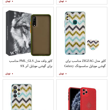
۰
۰
کاور مدل ZIGZAG مناسب برای
کاور ولف مدل PML_GLS مناسب
گوشی موبایل سامسونگ Galaxy
برای گوشی موبایل آنر 9X
A20s به همراه پایه نگهدارنده
۰
۰