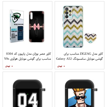
کاور مدل ZIGZAG مناسب برای
کاور عصر بوژان مدل پاپیون کد 0304
گوشی موبایل سامسونگ Galaxy A52
مناسب برای گوشی موبایل هوآوی Y9s
A52S به همراه پایه نگهدارنده
۰
۰