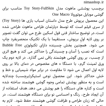
nimaashop.ir
برچسب پوششی ماهوت مدل Toy Story-FullSkin مناسب برای
گوشی موبایل موتورولا One Macro
این محصول برپوش طرح مدل داستان اسباب بازی ها (Toy Story)
از سری فیلم است که توسط دپارتمان طراحی ماهوت طراحی شده
است.در توضیح ساختار فنی فول اسکین طرح می توان گفت تصویر
بر روی لایه اولِ برپوش، مستقیما با یک تکنیک منحصربفرد چاپ
می شود. همچنین بخش چسبنده دارای تکنولوژی Bubble Free
است که نصب را آسان و چسبندگی را حداکثر می کند و هیچ اثری
از چسب، بر روی گوشی هوشمند باقی نمی گذارد. در لایه دوم یک
ورق لمینت گرم، با دستگا ه های مخصوص در دمای بالا بر روی
لایه اول اعمال می شود تا مقاومت در برابر مواد شیمیایی و خط و
خش حداکثر شود. این محصول نوعی استیكر(برچسب) چندلایه
است و به منظور پوشش تمامی وجوه گوشی هوشمند ساخته شده
است و كناره های دستگاه را هم پوشش می دهد.هدف استفاده از
آن ایجاد طرح، رنگ و احساسی نو برای دستگاه هوشمند است، در
حالی كه زبان طراحی و ظرافت گوشی هوشمند حفظ شود. لازم به