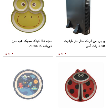
یو پی اس انرتک مدل نتز ظرفیت
ظرف غذا کودک مجیک هوم طرح
3000 ولت آمپر
قورباغه کد 21866
۰
۰