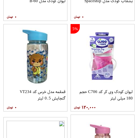
بشقاب کودک مدل Spaceship
لیوان کودک مدل B-60
۰
۰
5%
لیوان کودک وی کر کد C706 حجم
قمقمه مدل خرس کد VT234
180 میلی لیتر
گنجایش 0.5 لیتر
۰
۱۲۰,۰۰۰