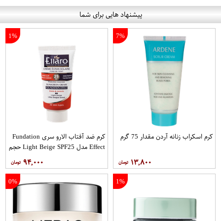
پیشنهاد هایی برای شما
1%
7%
کرم اسکراب زنانه آردن مقدار 75 گرم
کرم ضد آفتاب الارو سری Fundation
Effect مدل Light Beige SPF25 حجم
40 میلی لیتر
۹۴,۰۰۰
۱۳,۸۰۰
0%
1%