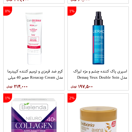
0%
1%
اسپری پاک کننده چشم و مژه لیراک
کرم ضد قرمزی و ترمیم کننده کپیدرما
مدل Demaq Yeux Double Soin
مدل Rosacap Cream حجم 40 میلی
حجم 100 میلی لیتر
لیتر
۲۱۴,۰۰۰
۱۹۷,۵۰۰
1%
2%