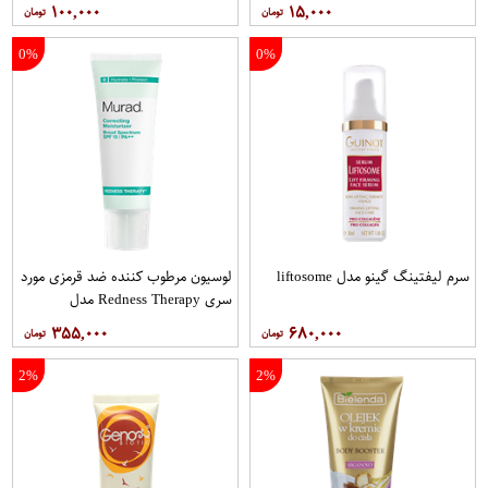
۱۰۰,۰۰۰
۱۵,۰۰۰
0%
0%
سرم لیفتینگ گینو مدل liftosome
لوسیون مرطوب کننده ضد قرمزی مورد
سری Redness Therapy مدل
Correcting Muisturizer Spf15 حجم
۳۵۵,۰۰۰
۶۸۰,۰۰۰
50 میلی لیتر
2%
2%