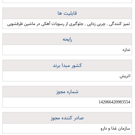
قابلیت ها
تمیز کنندگی , چربی زدایی , جلوگیری از رسوبات آهکی در ماشین ظرفشویی
رایحه
ندارد
کشور مبدا برند
اتریش
شماره مجوز
142066420983554
صادر کننده مجوز
سازمان غذا و دارو