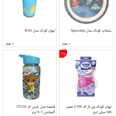
بشقاب کودک مدل Spaceship
لیوان کودک مدل B-60
۰
۰
5%
لیوان کودک وی کر کد C706 حجم
قمقمه مدل خرس کد VT234
180 میلی لیتر
گنجایش 0.5 لیتر