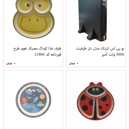
یو پی اس انرتک مدل نتز ظرفیت
ظرف غذا کودک مجیک هوم طرح
3000 ولت آمپر
قورباغه کد 21866
۰
۰