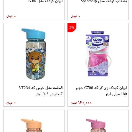
بشقاب کودک مدل Spaceship
لیوان کودک مدل B-60
۰
۰
5%
لیوان کودک وی کر کد C706 حجم
قمقمه مدل خرس کد VT234
180 میلی لیتر
گنجایش 0.5 لیتر
۰
۱۲۰,۰۰۰