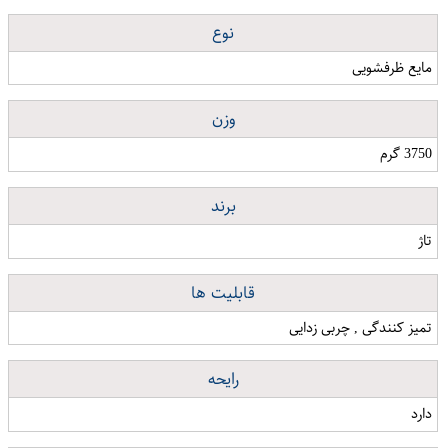
نوع
مایع ظرفشویی
وزن
3750 گرم
برند
تاژ
قابلیت ها
تمیز کنندگی , چربی زدایی
رایحه
دارد