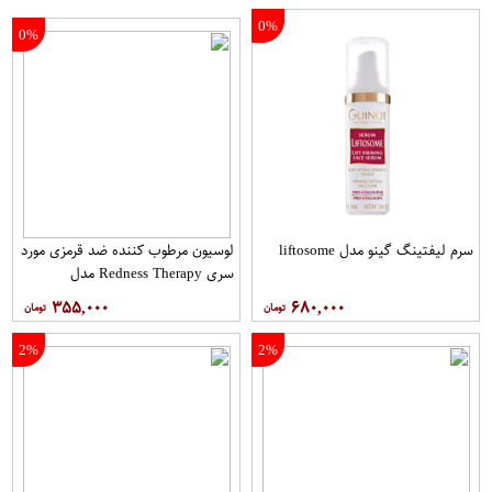
0%
0%
سرم لیفتینگ گینو مدل liftosome
لوسیون مرطوب کننده ضد قرمزی مورد
سری Redness Therapy مدل
Correcting Muisturizer Spf15 حجم
۳۵۵,۰۰۰
۶۸۰,۰۰۰
50 میلی لیتر
2%
2%