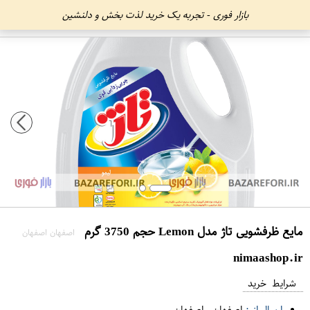
بازار فوری - تجربه یک خرید لذت بخش و دلنشین
مایع ظرفشویی تاژ مدل Lemon حجم 3750 گرم
اصفهان اصفهان
nimaashop.ir
شرایط خرید
ارسال از :
اصفهان
-
اصفهان