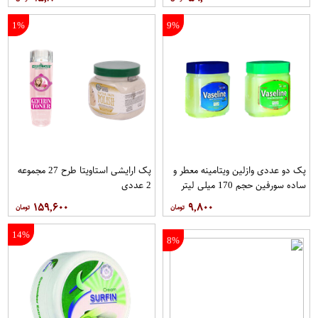
1%
9%
پک دو عددی وازلین ویتامینه معطر و
پک ارایشی استاویتا طرح 27 مجموعه
ساده سورفین حجم 170 میلی لیتر
2 عددی
۱۵۹,۶۰۰
۹,۸۰۰
14%
8%