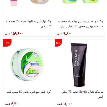
پک دو عددی وازلین ویتامینه معطر و
پک ارایشی استاویتا طرح 27 مجموعه
ساده سورفین حجم 170 میلی لیتر
2 عددی
۱۵۹,۶۰۰
۹,۸۰۰
14%
8%
ماسک زغال Sevda حجم 75 میلی
کرم خیار سورفین حجم 80 میلی لیتر
لیتر
۶,۳۰۰
۱۱,۰۰۰