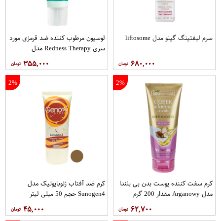
سرم لیفتینگ گینو مدل liftosome
لوسیون مرطوب کننده ضد قرمزی مورد
سری Redness Therapy مدل
Correcting Muisturizer Spf15 حجم
۳۵۵,۰۰۰
۶۸۰,۰۰۰
50 میلی لیتر
2%
2%
کرم سفت‌ کننده پوست بدن بی یلندا
کرم ضد آفتاب ژنوبایوتیک مدل
مدل Arganowy مقدار 200 گرم
Sunogen4 حجم 50 میلی لیتر
۴۵,۰۰۰
۶۲,۷۰۰