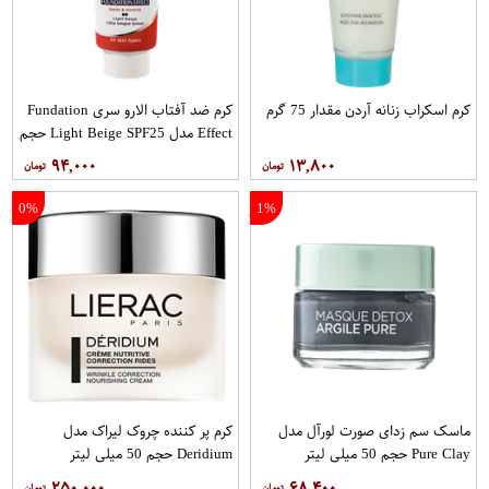
کرم اسکراب زنانه آردن مقدار 75 گرم
کرم ضد آفتاب الارو سری Fundation
Effect مدل Light Beige SPF25 حجم
40 میلی لیتر
۹۴,۰۰۰
۱۳,۸۰۰
0%
1%
ماسک سم زدای صورت لورآل مدل
کرم پر کننده چروک لیراک مدل
Pure Clay حجم 50 میلی لیتر
Deridium حجم 50 میلی لیتر
۲۵۰,۰۰۰
۶۸,۴۰۰