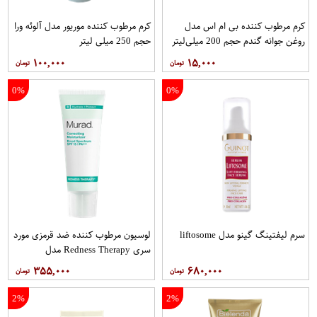
کرم مرطوب کننده بی ام اس مدل
کرم مرطوب کننده موریور مدل آلوئه ورا
روغن جوانه گندم حجم 200 میلی‌لیتر
حجم 250 میلی لیتر
۱۰۰,۰۰۰
۱۵,۰۰۰
0%
0%
سرم لیفتینگ گینو مدل liftosome
لوسیون مرطوب کننده ضد قرمزی مورد
سری Redness Therapy مدل
Correcting Muisturizer Spf15 حجم
۳۵۵,۰۰۰
۶۸۰,۰۰۰
50 میلی لیتر
2%
2%