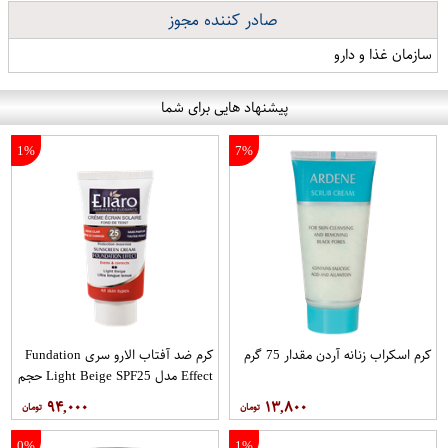
صادر کننده مجوز
سازمان غذا و دارو
پیشنهاد هایی برای شما
1%
7%
کرم اسکراب زنانه آردن مقدار 75 گرم
کرم ضد آفتاب الارو سری Fundation
Effect مدل Light Beige SPF25 حجم
40 میلی لیتر
۹۴,۰۰۰
۱۳,۸۰۰
0%
1%