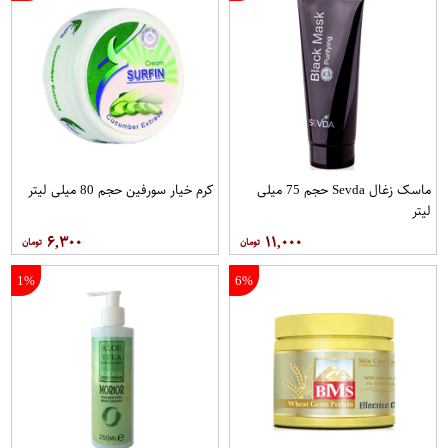
ماسک زغال Sevda حجم 75 میلی
کرم خیار سورفین حجم 80 میلی لیتر
لیتر
۶,۳۰۰
۱۱,۰۰۰
1%
6%