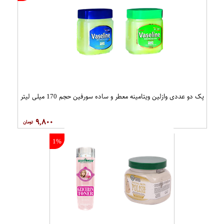
کرم مرطوب کننده بی ام اس مدل
کرم مرطوب کننده موریور مدل آلوئه ورا
روغن جوانه گندم حجم 200 میلی‌لیتر
حجم 250 میلی لیتر
۱۰۰,۰۰۰
۱۵,۰۰۰
0%
0%
سرم لیفتینگ گینو مدل liftosome
لوسیون مرطوب کننده ضد قرمزی مورد
سری Redness Therapy مدل
Correcting Muisturizer Spf15 حجم
۳۵۵,۰۰۰
۶۸۰,۰۰۰
50 میلی لیتر