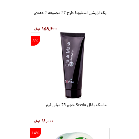
2%
2%
کرم سفت‌ کننده پوست بدن بی یلندا
کرم ضد آفتاب ژنوبایوتیک مدل
مدل Arganowy مقدار 200 گرم
Sunogen4 حجم 50 میلی لیتر
۴۵,۰۰۰
۶۲,۷۰۰
0%
2%