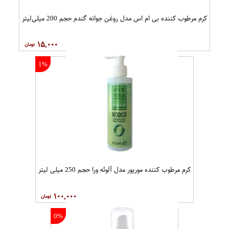
1%
2%
کرم مرطوب کننده باباریا مدل عصاره
کرم ضد چروک بی یلندا سری Neuro
جو دو سر و گلیسیرنه حجم 250 میلی
Collagen حجم 50 میلی‌لیتر
لیتر
۱۷۱,۰۰۰
۵۶,۰۰۰
1%
1%