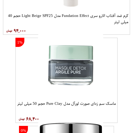
0%
1%
ماسک سم زدای صورت لورآل مدل
کرم پر کننده چروک لیراک مدل
Pure Clay حجم 50 میلی لیتر
Deridium حجم 50 میلی لیتر
۲۵۰,۰۰۰
۶۸,۴۰۰
6%
2%