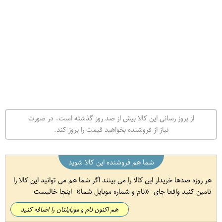
محلول کف شوی ماشینی بوژنه حجم 3750 میلی لیتر
اصفهان اصفهان
nimaashop.ir
شرایط خرید
ارسال از :
اصفهان
-
اصفهان
مکان تحویل :
سراسر ایران قابل تحویل می باشد
هزینه ارسال :
هزینه ارسال مطابق با هزینه های پست یا پیک بوده که در
محل از خریدار اخذ خواهد شد.
اطلاعات بیشتر
❯
از بروز رسانی این کالا بیش از صد روز گذشته است. در صورت