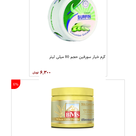
کرم نرم کننده مو لا کابین مدل Liso
فوم پاک کننده استادرم مدل پیور حجم
Keratina حجم 150 میلی لیتر
150 میلی لیتر
۲۹۹,۷۰۰
۶۰,۰۰۰
0%
1%
اسپری پاک کننده چشم و مژه لیراک
کرم ضد قرمزی و ترمیم کننده کپیدرما
مدل Demaq Yeux Double Soin
مدل Rosacap Cream حجم 40 میلی
حجم 100 میلی لیتر
لیتر
۲۱۴,۰۰۰
۱۹۷,۵۰۰