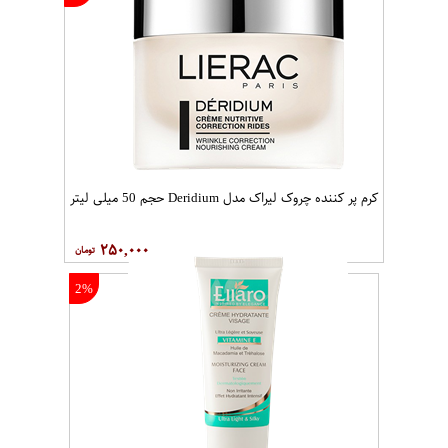
کرم مرطوب کننده الارو مدل Vitamin
کرم نرم کننده دست و صورت آلوئه ورا
E حجم 50 میلی لیتر
کاسه ای مای حجم 200 میلی لیتر
۱۵,۸۰۰
۵۹,۰۰۰
1%
9%
پک دو عددی وازلین ویتامینه معطر و
پک ارایشی استاویتا طرح 27 مجموعه
ساده سورفین حجم 170 میلی لیتر
2 عددی
۱۵۹,۶۰۰
۹,۸۰۰