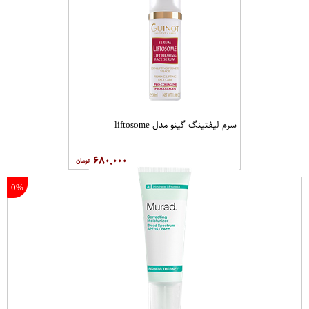
کرم مرطوب کننده دست اوسرین مدل
ماسک لایه بردار صورت مونته ژنه مدل
Urea 5% حجم 75 میلی لیتر
7th Heaven حجم 175 میلی لیتر
۱۴۰,۰۰۰
۱۴۰,۰۰۰