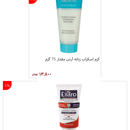
سازمان غذا و دارو
سایر توضیحات
مناسب برای انواع دستگاه کف شوی سر نشین‌دار و بی سرنشین
پیشنهاد هایی برای شما
1%
7%
کرم اسکراب زنانه آردن مقدار 75 گرم
کرم ضد آفتاب الارو سری Fundation
Effect مدل Light Beige SPF25 حجم
40 میلی لیتر
۹۴,۰۰۰
۱۳,۸۰۰