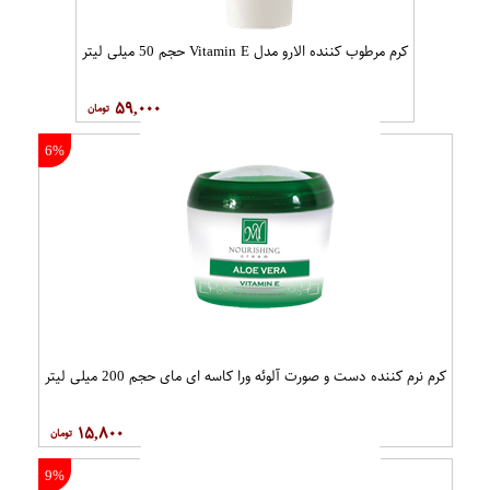
14%
8%
ماسک زغال Sevda حجم 75 میلی
کرم خیار سورفین حجم 80 میلی لیتر
لیتر
۶,۳۰۰
۱۱,۰۰۰
1%
6%