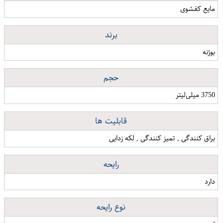
nimaashop.ir
محلول کف شوی ماشینی بوژنه حجم 3750 میلی لیتر
محلول کف شوی ماشینی بوژنه حجم 3750 میلی لیتر
مختصات کالا
نوع
مایع کفشوی
برند
بوژنه
حجم
3750 میلی‌لیتر
قابلیت ها