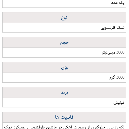
یک عدد
نوع
نمک ظرفشویی
حجم
3000 میلی‌لیتر
وزن
3000 گرم
برند
فینیش
قابلیت ها
لکه زدایی , جلوگیری از رسوبات آهکی در ماشین ظرفشویی , عملکرد نمک