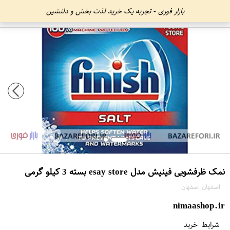
بازار فوری - تجربه یک خرید لذت بخش و دلنشین
نمک ظرفشویی فینیش مدل esay store بسته 3 کیلو گرمی
اصفهان اصفهان
nimaashop.ir
شرایط خرید