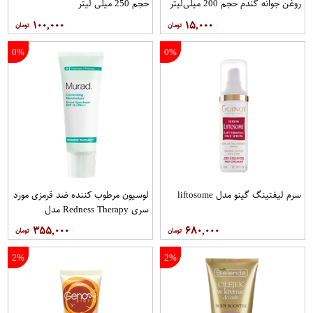
روغن جوانه گندم حجم 200 میلی‌لیتر
حجم 250 میلی لیتر
۱۰۰,۰۰۰
۱۵,۰۰۰
0%
0%
سرم لیفتینگ گینو مدل liftosome
لوسیون مرطوب کننده ضد قرمزی مورد
سری Redness Therapy مدل
Correcting Muisturizer Spf15 حجم
۳۵۵,۰۰۰
۶۸۰,۰۰۰
50 میلی لیتر
2%
2%