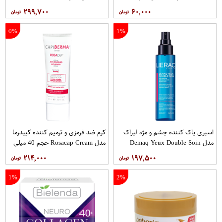
۲۹۹,۷۰۰
۶۰,۰۰۰
0%
1%
اسپری پاک کننده چشم و مژه لیراک
کرم ضد قرمزی و ترمیم کننده کپیدرما
مدل Demaq Yeux Double Soin
مدل Rosacap Cream حجم 40 میلی
حجم 100 میلی لیتر
لیتر
۲۱۴,۰۰۰
۱۹۷,۵۰۰
1%
2%