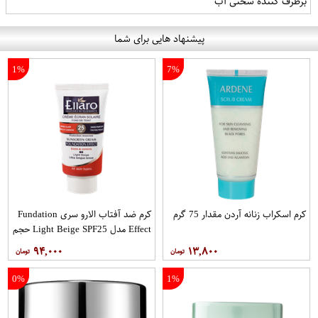
برطرف کننده سختی آب
پیشنهاد هایی برای شما
1%
7%
کرم اسکراب زنانه آردن مقدار 75 گرم
کرم ضد آفتاب الارو سری Fundation
Effect مدل Light Beige SPF25 حجم
40 میلی لیتر
۹۴,۰۰۰
۱۳,۸۰۰
0%
1%