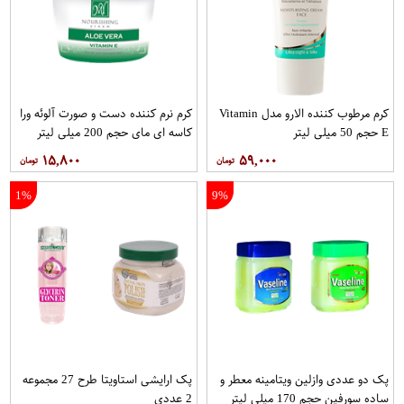
کرم مرطوب کننده الارو مدل Vitamin
کرم نرم کننده دست و صورت آلوئه ورا
E حجم 50 میلی لیتر
کاسه ای مای حجم 200 میلی لیتر
۱۵,۸۰۰
۵۹,۰۰۰
1%
9%
پک دو عددی وازلین ویتامینه معطر و
پک ارایشی استاویتا طرح 27 مجموعه
ساده سورفین حجم 170 میلی لیتر
2 عددی