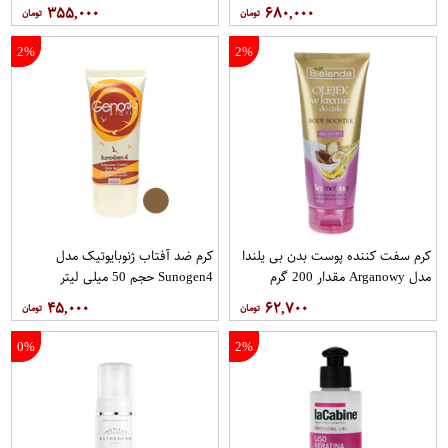
Correcting Muisturizer Spf15 حجم
۳۵۵,۰۰۰
۶۸۰,۰۰۰
50 میلی لیتر
2%
2%
کرم سفت‌ کننده پوست بدن بی یلندا
کرم ضد آفتاب ژنوبایوتیک مدل
مدل Arganowy مقدار 200 گرم
Sunogen4 حجم 50 میلی لیتر
۴۵,۰۰۰
۶۲,۷۰۰
0%
2%