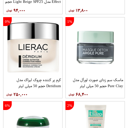
Effect مدل Light Beige SPF25 حجم
40 میلی لیتر
۹۴,۰۰۰
۱۳,۸۰۰
0%
1%
ماسک سم زدای صورت لورآل مدل
کرم پر کننده چروک لیراک مدل
Pure Clay حجم 50 میلی لیتر
Deridium حجم 50 میلی لیتر
۲۵۰,۰۰۰
۶۸,۴۰۰
6%
2%