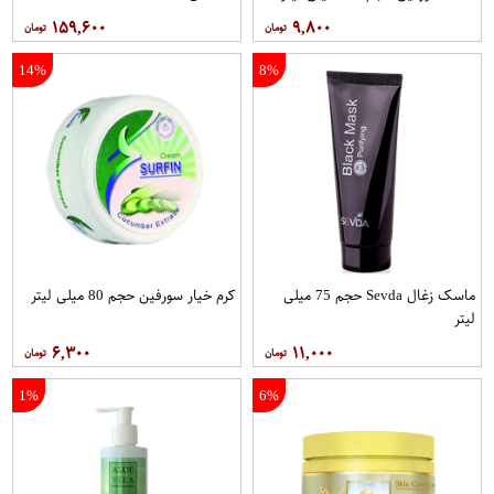
۱۵۹,۶۰۰
۹,۸۰۰
14%
8%
ماسک زغال Sevda حجم 75 میلی
کرم خیار سورفین حجم 80 میلی لیتر
لیتر
۶,۳۰۰
۱۱,۰۰۰
1%
6%