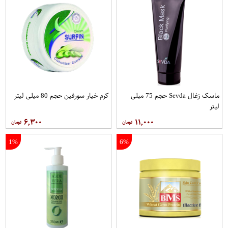
ماسک زغال Sevda حجم 75 میلی
کرم خیار سورفین حجم 80 میلی لیتر
لیتر
۶,۳۰۰
۱۱,۰۰۰
1%
6%