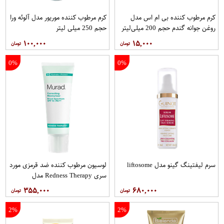
کرم مرطوب کننده بی ام اس مدل
کرم مرطوب کننده موریور مدل آلوئه ورا
روغن جوانه گندم حجم 200 میلی‌لیتر
حجم 250 میلی لیتر
۱۰۰,۰۰۰
۱۵,۰۰۰
0%
0%
سرم لیفتینگ گینو مدل liftosome
لوسیون مرطوب کننده ضد قرمزی مورد
سری Redness Therapy مدل
Correcting Muisturizer Spf15 حجم
۳۵۵,۰۰۰
۶۸۰,۰۰۰
50 میلی لیتر
2%
2%