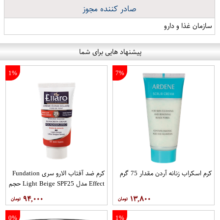
صادر کننده مجوز
سازمان غذا و دارو
پیشنهاد هایی برای شما
1%
7%
کرم اسکراب زنانه آردن مقدار 75 گرم
کرم ضد آفتاب الارو سری Fundation
Effect مدل Light Beige SPF25 حجم
40 میلی لیتر
۹۴,۰۰۰
۱۳,۸۰۰
0%
1%