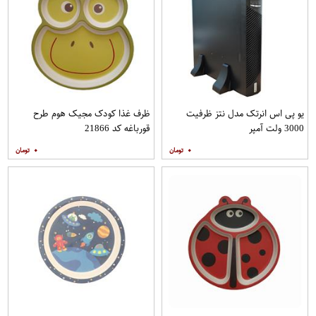
یو پی اس انرتک مدل نتز ظرفیت
ظرف غذا کودک مجیک هوم طرح
3000 ولت آمپر
قورباغه کد 21866
۰
۰