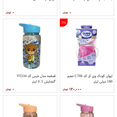
۰
۰
5%
لیوان کودک وی کر کد C706 حجم
قمقمه مدل خرس کد VT234
180 میلی لیتر
گنجایش 0.5 لیتر
۰
۱۲۰,۰۰۰