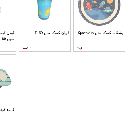
بشقاب کودک مدل Spaceship
لیوان کودک مدل B-60
حجم 180 میلی لیتر
۰
۰
کاسه کودک طر