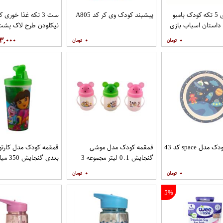
ظرف غذای 5 تکه کودک بامبو
پیشبند کودک وی کر کد A805
ست 3 تکه غذا خوری
داستان اسباب بازی
نیکلودن طرح لاک پشت
نینجا
۳,۰۰۰
۰
۰
ل space کد 43
قمقمه کودک مدل موشی
گنجایش 0.1 لیتر مجموعه 3
بعدی گنجایش 350 میلی لیتر
عددی
۰
۰
5%