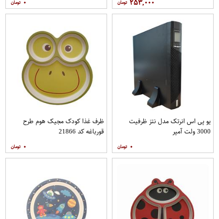
۰
۲۵۳,۰۰۰
یو پی اس انرتک مدل نتز ظرفیت
ظرف غذا کودک مجیک هوم طرح
3000 ولت آمپر
قورباغه کد 21866
۰
۰