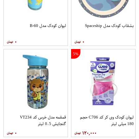
بشقاب کودک مدل Spaceship
لیوان کودک مدل B-60
۰
۰
5%
لیوان کودک وی کر کد C706 حجم
قمقمه مدل خرس کد VT234
180 میلی لیتر
گنجایش 0.5 لیتر
۰
۱۲۰,۰۰۰