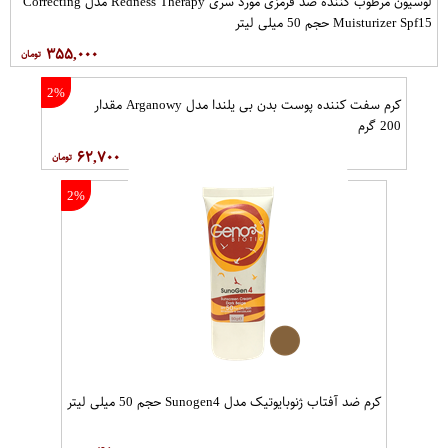
لوسیون مرطوب کننده ضد قرمزی مورد سری Redness Therapy مدل Correcting
Muisturizer Spf15 حجم 50 میلی لیتر
۳۵۵,۰۰۰
2%
کرم سفت‌ کننده پوست بدن بی یلندا مدل Arganowy مقدار
200 گرم
۶۲,۷۰۰
2%
کرم ضد آفتاب ژنوبایوتیک مدل Sunogen4 حجم 50 میلی لیتر