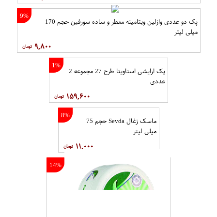
9%
پک دو عددی وازلین ویتامینه معطر و ساده سورفین حجم 170
میلی لیتر
۹,۸۰۰
1%
پک ارایشی استاویتا طرح 27 مجموعه 2
عددی
۱۵۹,۶۰۰
8%
ماسک زغال Sevda حجم 75
میلی لیتر
۱۱,۰۰۰
14%