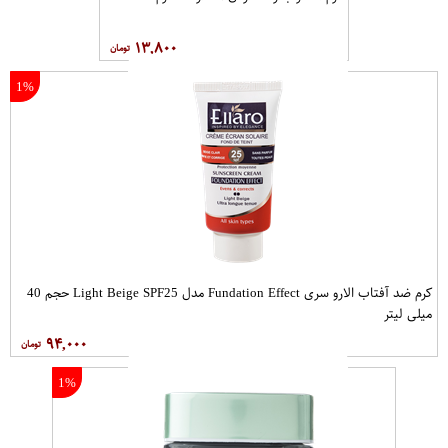
۱۳,۸۰۰
1%
کرم ضد آفتاب الارو سری Fundation Effect مدل Light Beige SPF25 حجم 40
میلی لیتر
۹۴,۰۰۰
1%