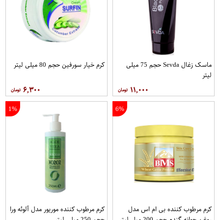
ماسک زغال Sevda حجم 75 میلی
کرم خیار سورفین حجم 80 میلی لیتر
لیتر
۶,۳۰۰
۱۱,۰۰۰
1%
6%
کرم مرطوب کننده بی ام اس مدل
کرم مرطوب کننده موریور مدل آلوئه ورا
روغن جوانه گندم حجم 200 میلی‌لیتر
حجم 250 میلی لیتر