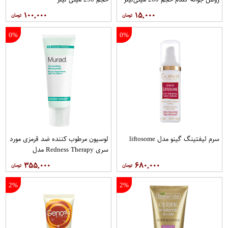
۱۰۰,۰۰۰
۱۵,۰۰۰
0%
0%
سرم لیفتینگ گینو مدل liftosome
لوسیون مرطوب کننده ضد قرمزی مورد
سری Redness Therapy مدل
Correcting Muisturizer Spf15 حجم
۳۵۵,۰۰۰
۶۸۰,۰۰۰
50 میلی لیتر
2%
2%