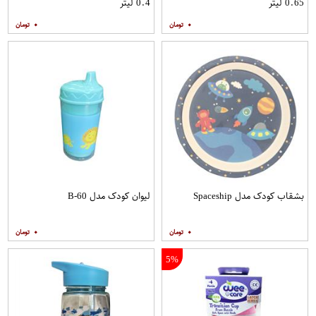
0.65 لیتر
0.4 لیتر
۰
۰
بشقاب کودک مدل Spaceship
لیوان کودک مدل B-60
۰
۰
5%