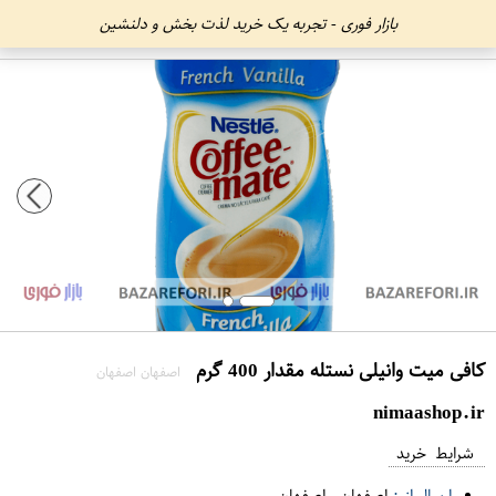
بازار فوری - تجربه یک خرید لذت بخش و دلنشین
کافی میت وانیلی نستله مقدار 400 گرم
اصفهان اصفهان
nimaashop.ir
شرایط خرید
ارسال از :
اصفهان
-
اصفهان