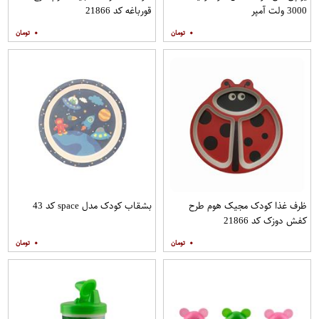
3000 ولت آمپر
قورباغه کد 21866
۰
۰
ظرف غذا کودک مجیک هوم طرح
بشقاب کودک مدل space کد 43
کفش دوزک کد 21866
۰
۰