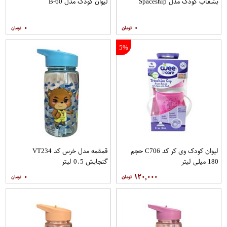
بشقاب کودک مدل Spaceship
لیوان کودک مدل B-60
۰
۰
5%
لیوان کودک وی کر کد C706 حجم
قمقمه مدل خرس کد VT234
180 میلی لیتر
گنجایش 0.5 لیتر
۰
۱۲۰,۰۰۰