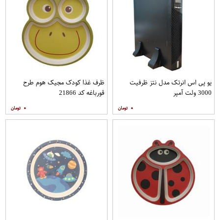
یو پی اس انرتک مدل نتز ظرفیت
ظرف غذا کودک مجیک هوم طرح
3000 ولت آمپر
قورباغه کد 21866
۰
۰