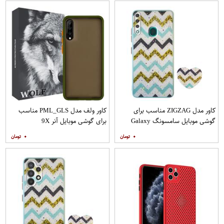
کاور مدل ZIGZAG مناسب برای
کاور ولف مدل PML_GLS مناسب
گوشی موبایل سامسونگ Galaxy
برای گوشی موبایل آنر 9X
A20s به همراه پایه نگهدارنده
۰
۰