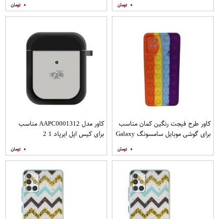
4G به همراه پایه نگهدارنده
۰
۰
کاور طرح فیجت رنگین کمان مناسب
کاور مدل AAPC0001312 مناسب
برای گوشی موبایل سامسونگ Galaxy
برای کیس اپل ایرپاد 1 2
A12
۰
۰