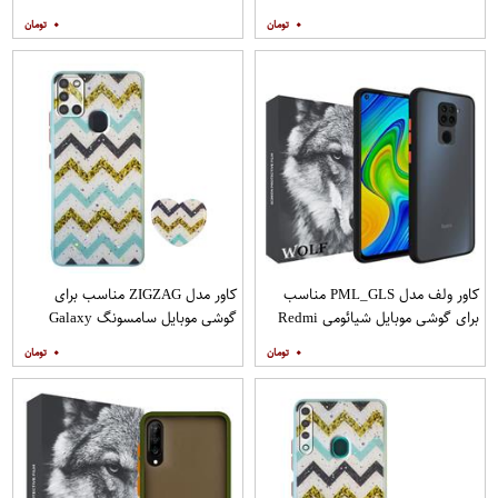
A31 به همراه محافظ صفحه نمایش
A71 به همراه محافظ صفحه نمایش
۰
۰
مات
کاور ولف مدل PML_GLS مناسب
کاور مدل ZIGZAG مناسب برای
برای گوشی موبایل شیائومی Redmi
گوشی موبایل سامسونگ Galaxy
Note 9
A21s به همراه پایه نگهدارنده
۰
۰