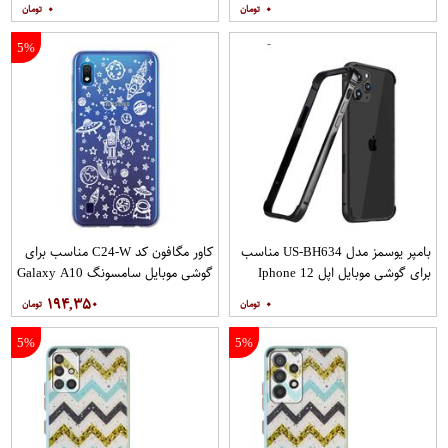
۰
۰
5%
بامپر یوسمز مدل US-BH634 مناسب
کاور مگافون کد C24-W مناسب برای
برای گوشی موبایل اپل Iphone 12
گوشی موبایل سامسونگ Galaxy A10
12PRO
۱۹۴,۳۵۰
۰
5%
5%