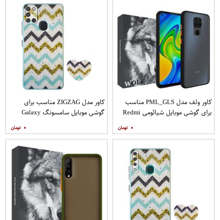
کاور ولف مدل PML_GLS مناسب
کاور مدل ZIGZAG مناسب برای
برای گوشی موبایل شیائومی Redmi
گوشی موبایل سامسونگ Galaxy
Note 9
A21s به همراه پایه نگهدارنده
۰
۰