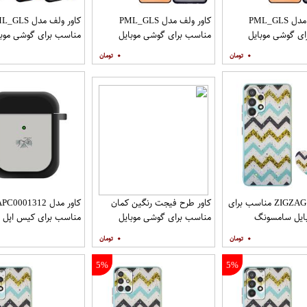
کاور ولف مدل PML_GLS
کاور ولف مدل PML_GLS
کاور ولف مدل LS
ی گوشی موبایل
مناسب برای گوشی موبایل
مناسب برای گوشی موبا
سامسونگ Galaxy A31 به
سامسونگ Galaxy A71 به
شیائومی Redmi Note 9
۰
۰
افظ صفحه نمایش
همراه محافظ صفحه نمایش
مات
کاور مدل ZIGZAG مناسب برای
کاور طرح فیجت رنگین کمان
کاور مدل C0001312
ایل سامسونگ
مناسب برای گوشی موبایل
مناسب برای کیس اپل ایرپا
Galaxy A32 4G به همراه پایه
سامسونگ Galaxy A12
۰
۰
5%
5%