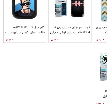
ZIGZAG مناسب برای
کاور عصر بوژان مدل پاپیون کد
کاور مدل AAPC0001313
گ
0304 مناسب برای گوشی موبایل
مناسب برای کیس اپل ایرپاد 1 2
Galax به همراه
هوآوی Y9s
۰
۰
۰
د 0307
یل
۰