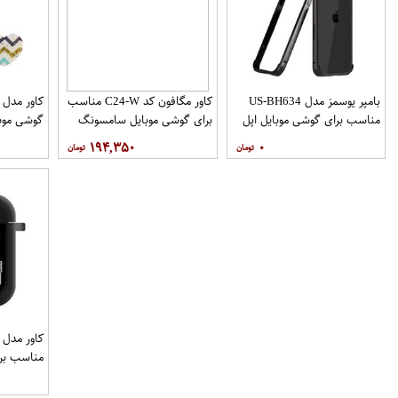
بامپر یوسمز مدل US-BH634
کاور مگافون کد C24-W مناسب
مناسب برای گوشی موبایل اپل
برای گوشی موبایل سامسونگ
گوشی موب
Galaxy A10
Iphone 12 12PRO
۱۹۴,۳۵۰
۰
نگهدارنده
مناسب برای