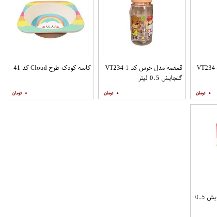
ه مدل خرس کد VT234-2
قمقمه مدل خرس کد VT234-1
کاسه کودک طرح Cloud کد 41
گنجایش 0.5 لیتر
۰
۰
۰
قمقمه طرح گوفی گنجایش 0.5