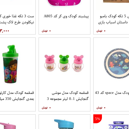
ظرف غذای 5 تکه کودک بامبو
پیشبند کودک وی کر کد A805
ست 3 تکه غذا خوری
داستان اسباب بازی
نیکلودن طرح لاک پشت
نینجا
۳,۰۰۰
۰
۰
ل space کد 43
قمقمه کودک مدل موشی
گنجایش 0.1 لیتر مجموعه 3
بعدی گنجایش 350 میلی لیتر
عددی
۰
۰
5%