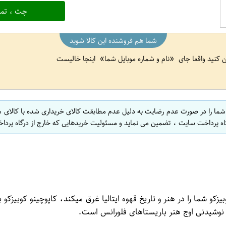
چت ، تما
شما هم فروشنده این کالا شوید
ین کنید واقعا جای
نام و شماره موبایل شما
اینجا خالیست
 شما را در صورت عدم رضایت به دلیل عدم مطابقت کالای خریداری شده با کالای 
اه پرداخت سایت ، تضمین می نماید و مسئولیت خریدهایی که خارج از درگاه پرداخ
 مدل Cappuccino Extra Choco Granule کاپوچینو کوبیزکو شما را در هنر و تاریخ قهوه ایتالیا غر
ین نوشیدنی اوج هنر باریستاهای فلورانس است.