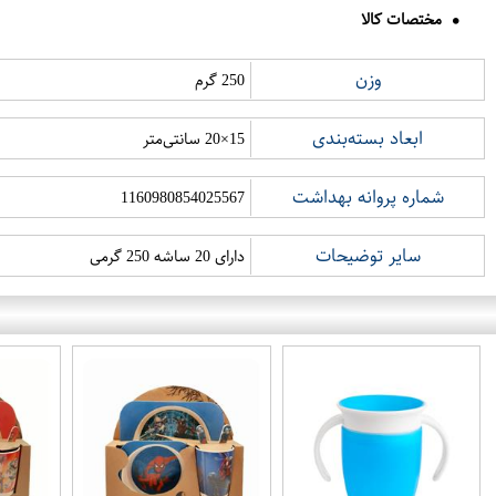
مختصات کالا
وزن
250 گرم
ابعاد بسته‌بندی
15×20 سانتی‌متر
شماره پروانه بهداشت
1160980854025567
سایر توضیحات
دارای 20 ساشه 250 گرمی