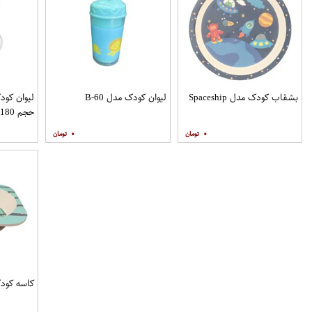
بشقاب کودک مدل Spaceship
لیوان کودک مدل B-60
حجم 180 میلی لیتر
۰
۰
کاسه کودک طر