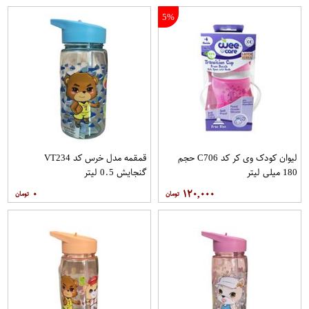
5%
لیوان کودک وی کر کد C706 حجم
قمقمه مدل خرس کد VT234
180 میلی لیتر
گنجایش 0.5 لیتر
۰
۱۲۰,۰۰۰