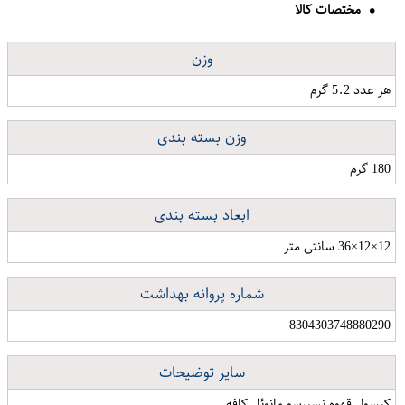
مختصات کالا
وزن
هر عدد 5.2 گرم
وزن بسته بندی
180 گرم
ابعاد بسته بندی
12×12×36 سانتی متر
شماره پروانه بهداشت
8304303748880290
سایر توضیحات
کپسول قهوه نسپرسو مانوئل کافه