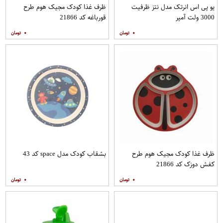
یو پی اس انرتک مدل نتز ظرفیت
ظرف غذا کودک مجیک هوم طرح
3000 ولت آمپر
قورباغه کد 21866
۰
۰
ظرف غذا کودک مجیک هوم طرح
بشقاب کودک مدل space کد 43
کفش دوزک کد 21866
۰
۰