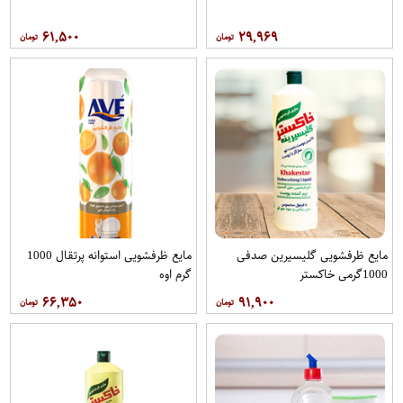
۶۱,۵۰۰
۲۹,۹۶۹
مایع ظرفشویی گلیسیرین صدفی
مایع ظرفشویی استوانه پرتقال 1000
1000گرمی خاکستر
گرم اوه
۶۶,۳۵۰
۹۱,۹۰۰