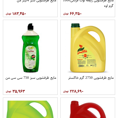
مایع ظرفشویی رایحه توت فرنگی1000
مایع ظرفشویی سبز 4لیتر من
گرم اوه
۱۸۳,۴۵۰
۶۶,۳۵۰
مایع ظرفشویی 2750 گرم خاکستر
مایع ظرفشویی سبز 750 سی سی من
۳۵,۹۶۳
۲۲۸,۶۹۰