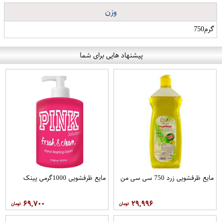
وزن
گرم750
پیشنهاد هایی برای شما
مایع ظرفشویی زرد 750 سی سی من
مایع ظرفشویی 1000گرمی پینک
۶۹,۷۰۰
۲۹,۹۹۶