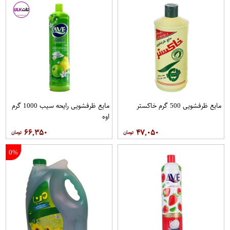
مایع ظرفشویی 500 گرم خاکستر
مایع ظرفشویی رایحه سیب 1000 گرم
اوه
۶۶,۳۵۰
۴۷,۰۵۰
0%