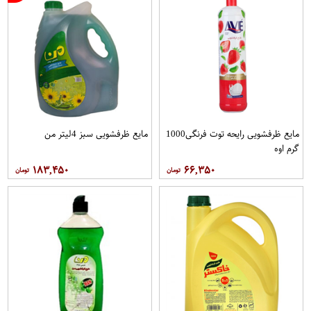
مایع ظرفشویی رایحه توت فرنگی1000
مایع ظرفشویی سبز 4لیتر من
گرم اوه
۱۸۳,۴۵۰
۶۶,۳۵۰