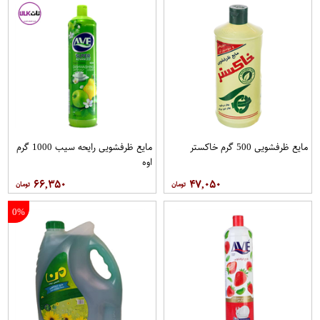
مایع ظرفشویی 500 گرم خاکستر
مایع ظرفشویی رایحه سیب 1000 گرم
اوه
۶۶,۳۵۰
۴۷,۰۵۰
0%