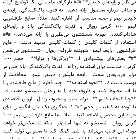
بی‌نظیر و رایحه‌ای دلپذیر** ### پاراگراف مقدماتی یک توضیح کوتاه
و جذاب درباره محصول ارائه دهید. به قدرت پاک‌کنندگی، رایحه‌ی
دلپذیر لیمو و حجم مناسب آن اشاره کنید. مثلاً: -مایع ظرفشویی
لیمو ۱۰۰۰ گرمی رویال با قدرت پاک‌کنندگی بالا و رایحه‌ای
شاداب‌کننده، تجربه شستشوی بی‌نظیری را ارائه می‌دهد.- ###
استفاده از کلمات کلیدی از کلمات کلیدی مرتبط مانند: - مایع
ظرفشویی - رایحه لیمو - شوینده ظروف - رویال - شستشوی بی‌نقص
### بخش‌های پیشنهادی 1. **ویژگی‌ها و مزایا** - حجم ۱۰۰۰
گرمی، مناسب برای استفاده روزانه - قدرت پاک‌کنندگی بالا حتی در
برابر چربی‌های سخت - رایحه دلپذیر و طبیعی لیمو - محافظت از
پوست دست 2. **نحوه استفاده** - چند قطره از مایع ظرفشویی را
با آب مخلوط کنید و ظروف خود را به راحتی شستشو دهید. 3.
**چرا انتخاب کنیم ** - برند معتبر و محبوب رویال - ارزش اقتصادی
با توجه به کیفیت و حجم ### نتیجه‌گیری یک متن انگیزشی برای
خرید این محصول اضافه کنید. مثلاً: -با مایع ظرفشویی لیمو ۱۰۰۰
گرمی رویال، شستشو نه تنها آسان‌تر، بلکه لذت‌بخش‌تر خواهد
بود!- این قالب می‌تواند به شما کمک کند تا محتوایی تولید کنید
که هم اطلاعات کافی را ارائه دهد و هم از لحاظ سئو بهینه باشد.