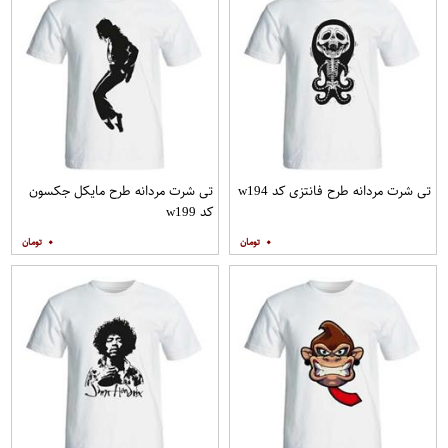
تی شرت مردانه طرح فانتزی کد w194
تی شرت مردانه طرح مایکل جکسون
کد w199
۰
۰