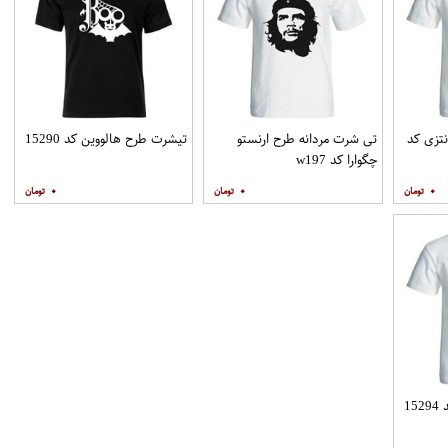
تزی کد
تی شرت مردانه طرح ارنستو
تیشرت طرح هالووین کد 15290
چگوارا کد w197
۰
۰
۰
1