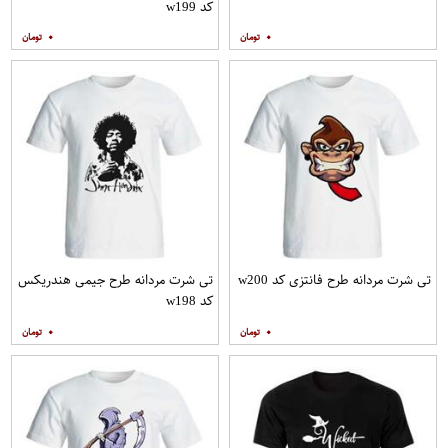
کد w199
۰
۰
تی شرت مردانه طرح فانتزی کد w200
تی شرت مردانه طرح جیمی هندریکس
کد w198
۰
۰