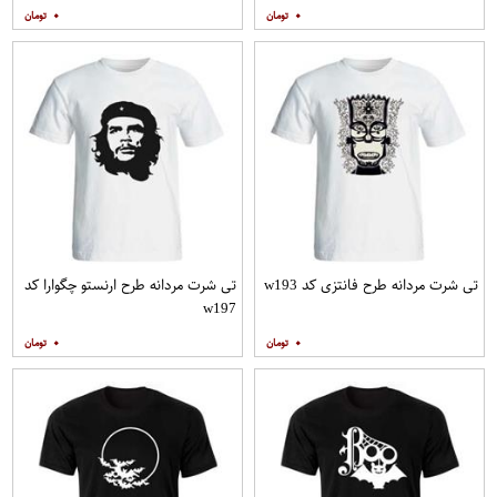
۰
۰
تی شرت مردانه طرح فانتزی کد w193
تی شرت مردانه طرح ارنستو چگوارا کد
w197
۰
۰