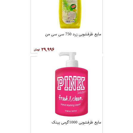
مایع ظرفشویی زرد 750 سی سی من
۲۹,۹۹۶
مایع ظرفشویی 1000گرمی پینک