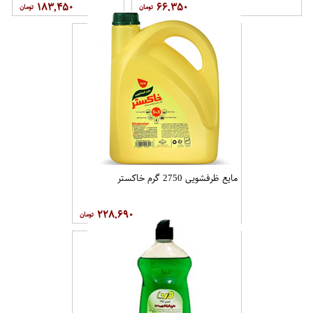
۱۸۳,۴۵۰
۶۶,۳۵۰
مایع ظرفشویی 2750 گرم خاکستر
۲۲۸,۶۹۰