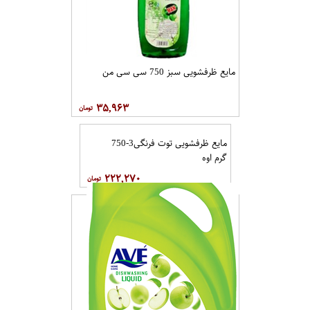
مایع ظرفشویی سبز 750 سی سی من
۳۵,۹۶۳
مایع ظرفشویی توت فرنگی3-750
گرم اوه
۲۲۲,۲۷۰