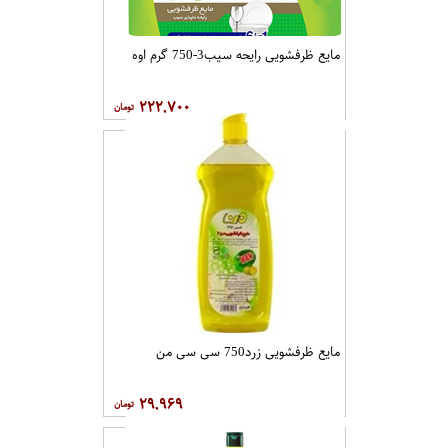
مایع ظرفشویی رایحه سیب3-750 گرم اوه
۲۲۲,۷۰۰
مایع ظرفشویی زرد750 سی سی من
۲۹,۹۶۹