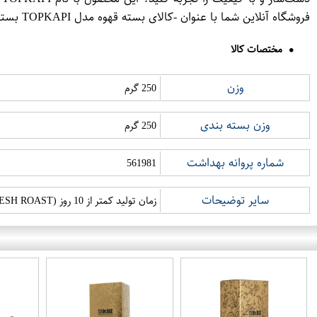
فروشگاه آنلاین شما با عنوان -کالای بسته قهوه مدل TOPKAPI بسته 250 گرمی سولیس- می‌تواند باعث افزایش فروش و جذب مشتریان جدید شود.
مختصات کالا
وزن
250 گرم
وزن بسته بندی
250 گرم
شماره پروانه بهداشت
561981
سایر توضیحات
زمان تولید کمتر از 10 روز ‏(‏FRESH ROAST‏)‏