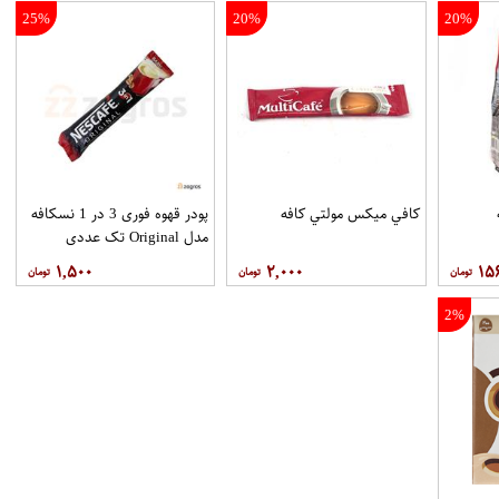
25%
20%
20%
ه
کافي ميکس مولتي کافه
پودر قهوه فوری 3 در 1 نسکافه
مدل Original تک عددی
۱,۵۰۰
۲,۰۰۰
۱۵
2%