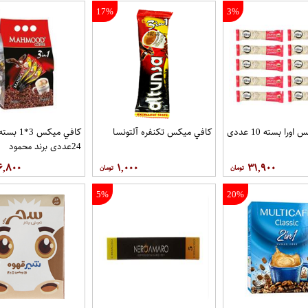
17%
3%
را بسته 10 عددی
کافي ميکس تکنفره آلتونسا
کافي ميکس 3*1 بست
24عددی برند محمود
۶,۸۰۰
۱,۰۰۰
۳۱,۹۰۰
5%
20%