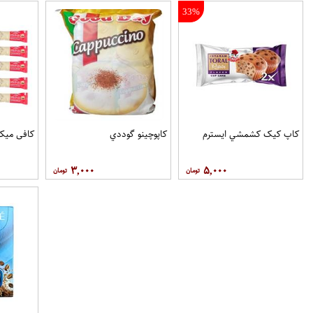
33%
کاپ کيک کشمشي ايسترم
کاپوچينو گوددي
کافی میکس او
۳,۰۰۰
۵,۰۰۰