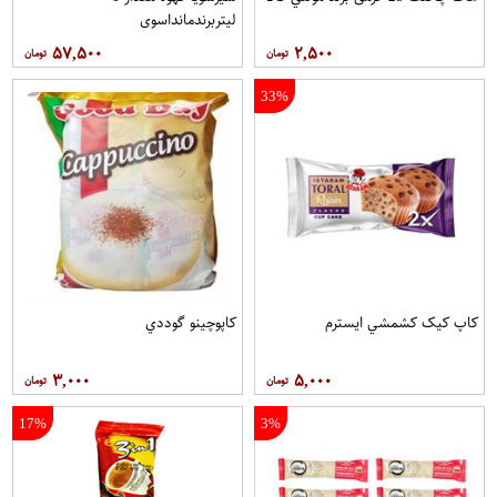
لیتربرندمانداسوی
۵۷,۵۰۰
۲,۵۰۰
33%
کاپ کيک کشمشي ايسترم
کاپوچينو گوددي
۳,۰۰۰
۵,۰۰۰
17%
3%