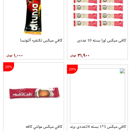
کافی میکس اورا بسته 10 عددی
کافي ميکس تکنفره آلتونسا
۱,۰۰۰
۳۱,۹۰۰
20%
20%
کافي ميکس 3*1 بسته 24عددی برند
کافي ميکس مولتي کافه