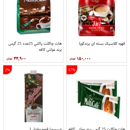
قهوه کلاسيک بسته ای برندکوپا
هات چاکلت پاکتي 25عدد 25 گرمی
برند مولتي کافه
۴۴,۹۰۰
۱۵۰,۰۰۰
2%
17%
هات چاکلت 25 گرمی برند مولتي کافه
شیرسویا قهوه مقدار 1