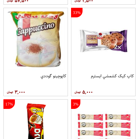
۵۷,۵۰۰
۲,۵۰۰
33%
کاپ کيک کشمشي ايسترم
کاپوچينو گوددي
۳,۰۰۰
۵,۰۰۰
17%
3%