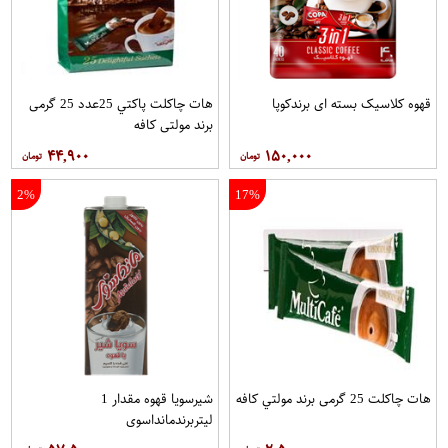
قهوه کلاسيک بسته ای برندکوپا
هات چاکلت پاکتي 25عدد 25 گرمی
برند مولتي کافه
۴۴,۹۰۰
۱۵۰,۰۰۰
2%
17%
هات چاکلت 25 گرمی برند مولتي کافه
شیرسویا قهوه مقدار 1
لیتربرندمانداسوی