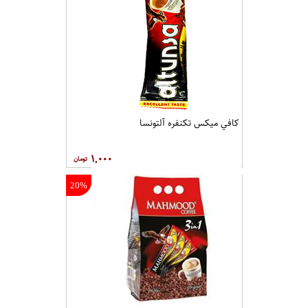
کافي ميکس تکنفره آلتونسا
۱,۰۰۰
20%