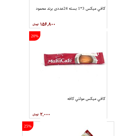
کافي ميکس 3*1 بسته 24عددی برند محمود
۱۵۶,۸۰۰
20%
کافي ميکس مولتي کافه
۲,۰۰۰
25%