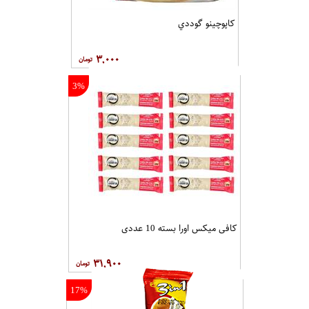
کاپوچينو گوددي
۳,۰۰۰
3%
کافی میکس اورا بسته 10 عددی
۳۱,۹۰۰
17%