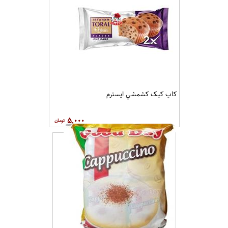
کاپ کيک کشمشي ايسترم
۵,۰۰۰