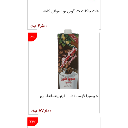
هات چاکلت 25 گرمی برند مولتي کافه
۲,۵۰۰
2%
شیرسویا قهوه مقدار 1 لیتربرندمانداسوی
۵۷,۵۰۰
33%