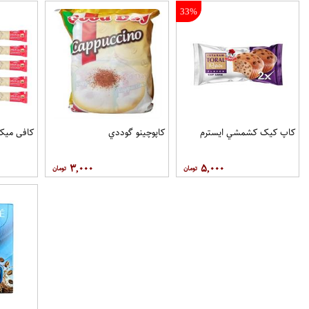
33%
کاپ کيک کشمشي ايسترم
کاپوچينو گوددي
کافی میکس او
۳,۰۰۰
۵,۰۰۰