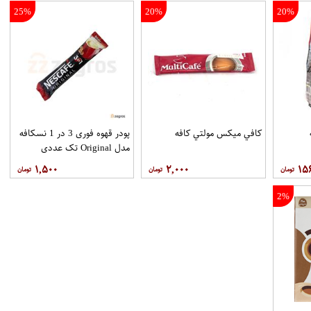
25%
20%
20%
ه
کافي ميکس مولتي کافه
پودر قهوه فوری 3 در 1 نسکافه
مدل Original تک عددی
۱,۵۰۰
۲,۰۰۰
۱۵
2%