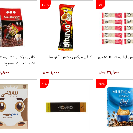
17%
3%
را بسته 10 عددی
کافي ميکس تکنفره آلتونسا
کافي ميکس 3*1 بست
24عددی برند محمود
۶,۸۰۰
۱,۰۰۰
۳۱,۹۰۰
5%
20%